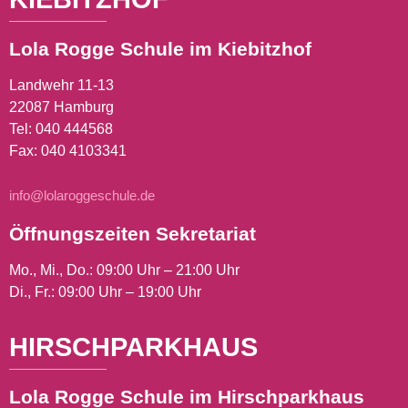
Fotos: Front (c) Angela Buggisch / Back (c)
Alexandra Calvert 2025
Lola Rogge Schule im Kiebitzhof
Landwehr 11-13
22087 Hamburg
Tel:
040 444568
Fax: 040 4103341
info@lolaroggeschule.de
Öffnungszeiten Sekretariat
Mo., Mi., Do.: 09:00 Uhr – 21:00 Uhr
Di., Fr.: 09:00 Uhr – 19:00 Uhr
HIRSCHPARKHAUS
Lola Rogge Schule im Hirschparkhaus