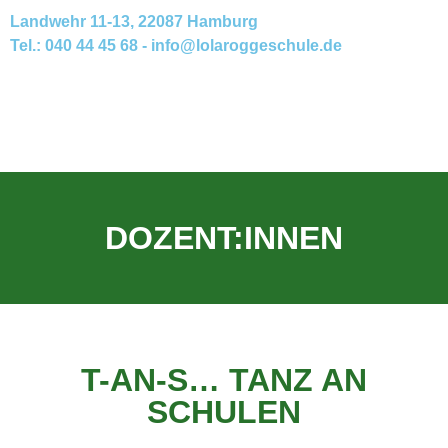
Landwehr 11-13, 22087 Hamburg
Tel.: 040 44 45 68 - info@lolaroggeschule.de​
DOZENT:INNEN
T-AN-S… TANZ AN
SCHULEN