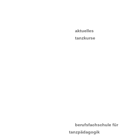
schulgeschichte
rudolf von laban
literatur & downloads
verein / stiftung
aktuelles
tanzkurse
kurspläne
lehrer:innen
probestunde &
anmeldung
gebühren
hirschparkhaus
kiebitzhof
erfahrungen &
stimmen
berufsfachschule für
tanzpädagogik