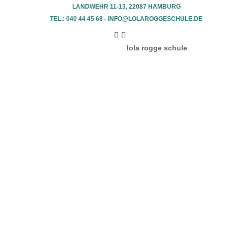
LANDWEHR 11-13, 22087 HAMBURG
TEL.: 040 44 45 68 - INFO@LOLAROGGESCHULE.DE​
lola rogge schule
fotogalerie
performances
tanz- &
performanceprojekte
kids- & teens-
aufführungen
examenschoreographien
archiv
schulgeschichte
ausführliche