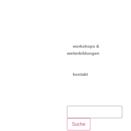
bewerbung &
aufnahmeprüfungen
stundenpläne & fächer
dozent:innen
gebühren
absolvent:innen
workshops &
weiterbildungen
tanztag 10. oktober
2026
kontakt
kontaktformular
öffnungszeiten
sekretariat
newsletter