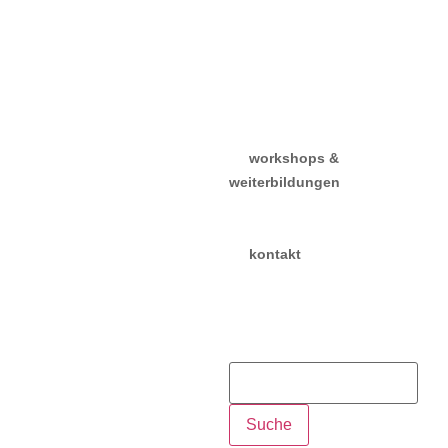
bewerbung &
aufnahmeprüfungen
stundenpläne & fächer
dozent:innen
gebühren
absolvent:innen
workshops &
weiterbildungen
tanztag 10. oktober
2026
kontakt
kontaktformular
öffnungszeiten
sekretariat
newsletter