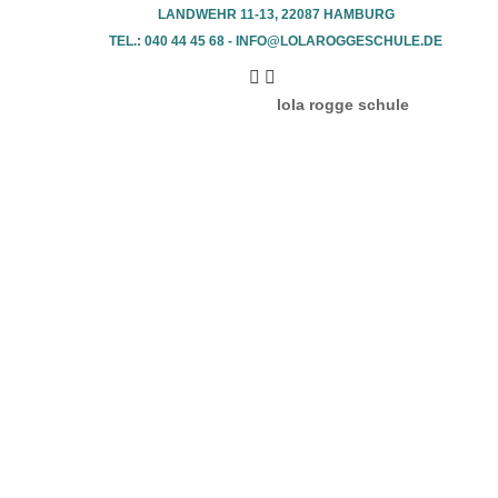
LANDWEHR 11-13, 22087 HAMBURG
TEL.: 040 44 45 68 - INFO@LOLAROGGESCHULE.DE​
lola rogge schule
fotogalerie
performances
tanz- &
performanceprojekte
kids- & teens-
aufführungen
examenschoreographien
archiv
schulgeschichte
ausführliche