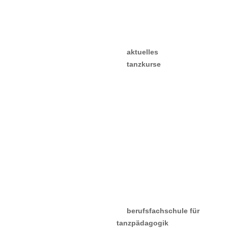
schulgeschichte
rudolf von laban
literatur & downloads
verein / stiftung
aktuelles
tanzkurse
kurspläne
lehrer:innen
probestunde &
anmeldung
gebühren
hirschparkhaus
kiebitzhof
erfahrungen &
stimmen
berufsfachschule für
tanzpädagogik