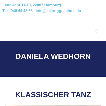
Landwehr 11-13, 22087 Hamburg
Tel.: 040 44 45 68 - info@lolaroggeschule.de​
DANIELA WEDHORN
KLASSISCHER TANZ